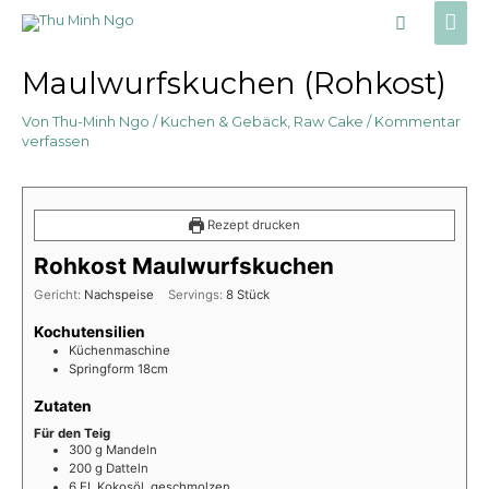
Zum
Hau
Suche
Inhalt
springen
Maulwurfskuchen (Rohkost)
Von
Thu-Minh Ngo
/
Kuchen & Gebäck
,
Raw Cake
/
Kommentar
verfassen
Rezept drucken
Rohkost Maulwurfskuchen
Gericht:
Nachspeise
Servings:
8
Stück
Kochutensilien
Küchenmaschine
Springform 18cm
Zutaten
Für den Teig
300
g
Mandeln
200
g
Datteln
6
EL
Kokosöl, geschmolzen