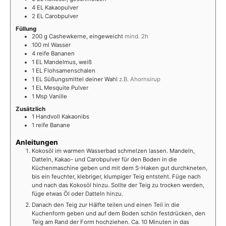
4
EL
Kakaopulver
2
EL
Carobpulver
Füllung
200
g
Cashewkerne, eingeweicht
mind. 2h
100
ml
Wasser
4
reife Bananen
1
EL
Mandelmus, weiß
1
EL
Flohsamenschalen
1
EL
Süßungsmittel deiner Wahl
z.B. Ahornsirup
1
EL
Mesquite Pulver
1
Msp
Vanille
Zusätzlich
1
Handvoll
Kakaonibs
1
reife Banane
Anleitungen
Kokosöl im warmen Wasserbad schmelzen lassen. Mandeln,
Datteln, Kakao- und Carobpulver für den Boden in die
Küchenmaschine geben und mit dem S-Haken gut durchkneten,
bis ein feuchter, klebriger, klumpiger Teig entsteht. Füge nach
und nach das Kokosöl hinzu. Sollte der Teig zu trocken werden,
füge etwas Öl oder Datteln hinzu.
Danach den Teig zur Hälfte teilen und einen Teil in die
Kuchenform geben und auf dem Boden schön festdrücken, den
Teig am Rand der Form hochziehen. Ca. 10 Minuten in das