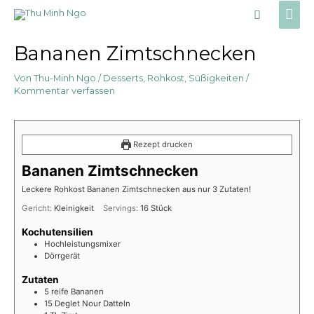
Zum
Hau
Suche
Inhalt
springen
Bananen Zimtschnecken
Von
Thu-Minh Ngo
/
Desserts
,
Rohkost
,
Süßigkeiten
/
Kommentar verfassen
Rezept drucken
Bananen Zimtschnecken
Leckere Rohkost Bananen Zimtschnecken aus nur 3 Zutaten!
Gericht:
Kleinigkeit
Servings:
16
Stück
Kochutensilien
Hochleistungsmixer
Dörrgerät
Zutaten
5
reife Bananen
15
Deglet Nour Datteln