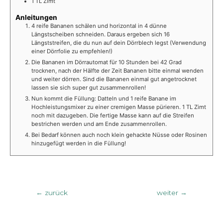
1
TL
Zimt
Anleitungen
4 reife Bananen schälen und horizontal in 4 dünne
Längstscheiben schneiden. Daraus ergeben sich 16
Längststreifen, die du nun auf dein Dörrblech legst (Verwendung
einer Dörrfolie zu empfehlen!)
Die Bananen im Dörrautomat für 10 Stunden bei 42 Grad
trocknen, nach der Hälfte der Zeit Bananen bitte einmal wenden
und weiter dörren. Sind die Bananen einmal gut angetrocknet
lassen sie sich super gut zusammenrollen!
Nun kommt die Füllung: Datteln und 1 reife Banane im
Hochleistungsmixer zu einer cremigen Masse pürieren. 1 TL Zimt
noch mit dazugeben. Die fertige Masse kann auf die Streifen
bestrichen werden und am Ende zusammenrollen.
Bei Bedarf können auch noch klein gehackte Nüsse oder Rosinen
hinzugefügt werden in die Füllung!
Beitragsnavigation
←
zurück
weiter
→