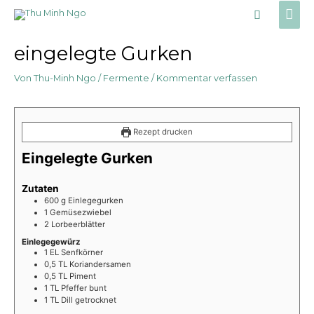
Zum
Hau
Suche
Inhalt
springen
eingelegte Gurken
Von
Thu-Minh Ngo
/
Fermente
/
Kommentar verfassen
Rezept drucken
Eingelegte Gurken
Zutaten
600
g
Einlegegurken
1
Gemüsezwiebel
2
Lorbeerblätter
Einlegegewürz
1
EL
Senfkörner
0,5
TL
Koriandersamen
0,5
TL
Piment
1
TL
Pfeffer bunt
1
TL
Dill getrocknet