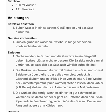
Salzlake
500
ml
Wasser
1
TL
Meersalz
Anleitungen
Salzlake ansetzen
1 Liter Wasser in ein separates Gefäß geben und das Salz
einrühren.
Gemüse vorbereiten
Gurken gründlich waschen. Zwiebel in Ringe schneiden.
Knoblauchzehe vierteln.
Einlegen
Nacheinander die Gurken und die Gewürze in ein Gärgefäß
geben. Lorbeerblätter nicht vergessen! Die Salzlake noch einmal
umrühren, so dass sich das Salz auch wirklich aufgelöst hat.
Die Gurken beschweren (bspw. mit Steinen aus Glas) und so viel
Salzlake darüber gießen, dass alles komplett bedeckt ist.
Glasrand säubern und mit Pickle Pipe verschließen. Eine Woche
bei Zimmertemperatur (auch wärmer) stehen lassen, dann kühler
(z.B. Keller) stellen. Nach ca. 1 Woche das erste Mal probieren.
Die Gurken sind fertig, wenn es dir richtig gut schmeckt! Je
wärmer es ist, desto schneller geht es. Entferne dann den Pickle
Pipe und die Beschwerung, verschließe das Glas mit Deckel und
Ring und lagere es im Kühlschrank.
Hinweis